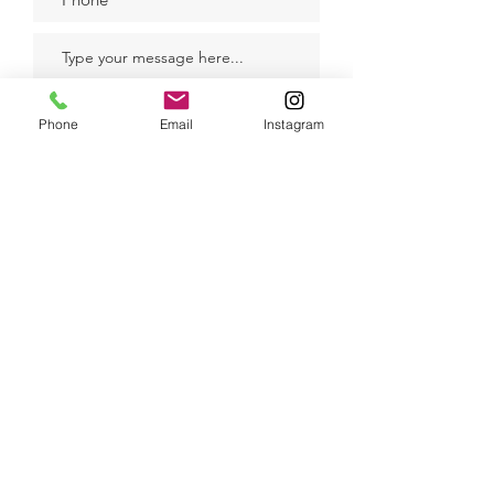
Phone
Email
Instagram
Submit
SELECTED CLIENTS
RAMBØLL A/S
DANSKE KOMMUNER
LOUIS POULSEN A/S
GETTY IMAGES