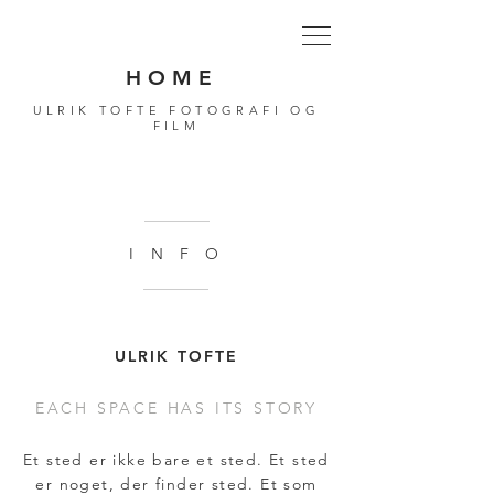
H O M E
ULRIK TOFTE FOTOGRAFI OG
FILM
I N F O
ULRIK TOFTE
EACH SPACE HAS ITS STORY
Et sted er ikke bare et sted. Et sted
er noget, der finder sted. Et som