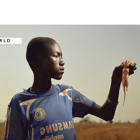
R L D