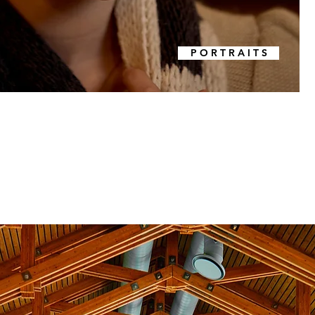
P O R T R A I T S