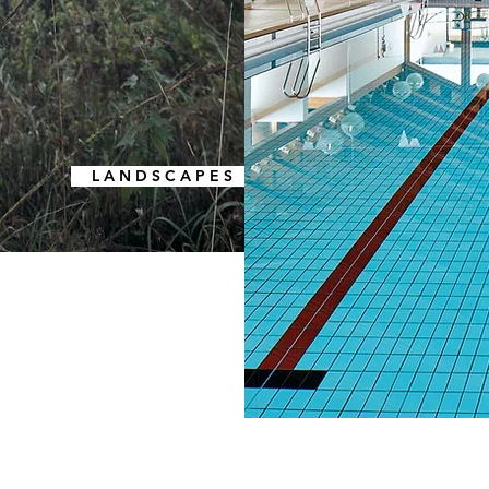
L A N D S C A P E S